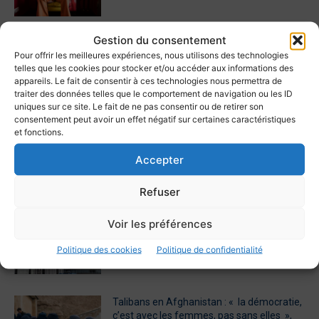
Gestion du consentement
Journée contre les violences faites aux
Pour offrir les meilleures expériences, nous utilisons des technologies
femmes – Manifestation en soutien aux
telles que les cookies pour stocker et/ou accéder aux informations des
femmes afghanes devant le parlement
appareils. Le fait de consentir à ces technologies nous permettra de
européen à Bruxelles
traiter des données telles que le comportement de navigation ou les ID
25 novembre 2021
uniques sur ce site. Le fait de ne pas consentir ou de retirer son
consentement peut avoir un effet négatif sur certaines caractéristiques
Journée contre les violences faites aux
et fonctions.
femmes – Manifestation en soutien aux
Accepter
femmes afghanes devant le parlement
européen à Bruxelles
25 novembre 2021
Refuser
Solidarität mit afghanischen Mädchen und
Voir les préférences
Frauen
Politique des cookies
Politique de confidentialité
25 novembre 2021
Talibans en Afghanistan : « la démocratie,
c’est avec les femmes, pas sans elles »,