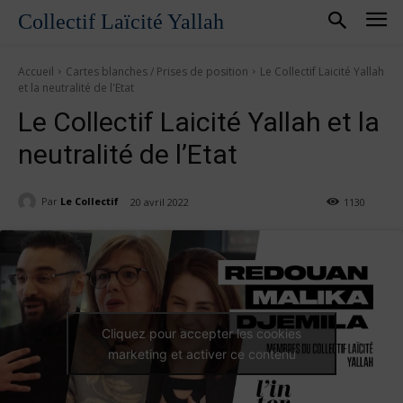
Collectif Laïcité Yallah
Accueil
Cartes blanches / Prises de position
Le Collectif Laicité Yallah
et la neutralité de l'Etat
Le Collectif Laicité Yallah et la
neutralité de l’Etat
Par
Le Collectif
20 avril 2022
1130
Cliquez pour accepter les cookies
marketing et activer ce contenu