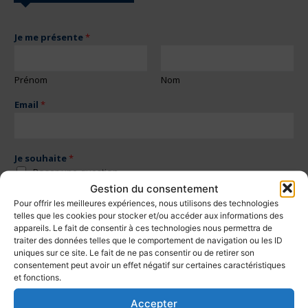
Je me présente
*
Prénom
Nom
Email
*
Je souhaite
*
Poser une question
Soutenir le Collectif
Gestion du consentement
Rejoindre le Collectif
Pour offrir les meilleures expériences, nous utilisons des technologies
telles que les cookies pour stocker et/ou accéder aux informations des
appareils. Le fait de consentir à ces technologies nous permettra de
Votre message
*
traiter des données telles que le comportement de navigation ou les ID
uniques sur ce site. Le fait de ne pas consentir ou de retirer son
consentement peut avoir un effet négatif sur certaines caractéristiques
et fonctions.
Accepter