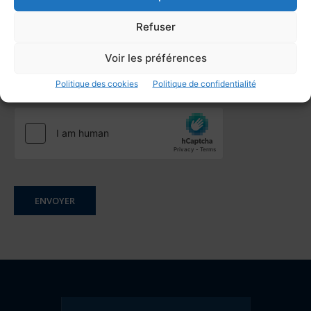
Refuser
Confidentialité
*
J'accepte que les données communiquées soient
Voir les préférences
conservées afin de traiter ma demande.
Politique des cookies
Politique de confidentialité
Je m'abonne à la newsletter.
ENVOYER