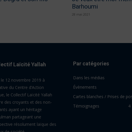
Barhoumi
28 mai 2021
Par catégories
lectif Laïcité Yallah
Dans les médias
 le 12 novembre 2019 à
Évènements
tiative du Centre d’Action
e, le Collectif Laïcité Yallah
Cartes blanches / Prises de pos
re des croyants et des non-
Témoignages
4
ants ayant un héritage
lman partageant une
pective résolument laïque des
ux de société.