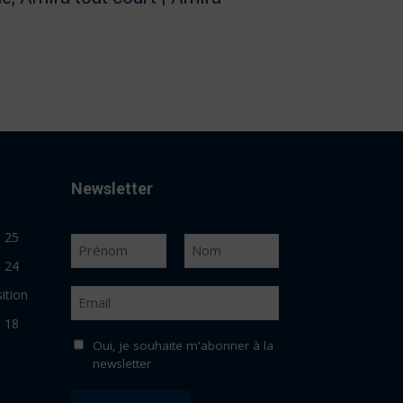
Newsletter
25
N
o
24
m
P
N
*
r
o
E
ition
é
m
m
n
a
18
o
i
Oui, je souhaite m'abonner à la
m
l
newsletter
*