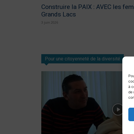
Construire la PAIX : AVEC les fe
Grands Lacs
3 juin 2026
Pour une citoyenneté de la diversité
Pou
coo
à c
de 
con