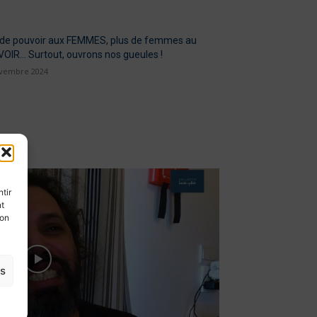
 de pouvoir aux FEMMES, plus de femmes au
OIR… Surtout, ouvrons nos gueules !
vembre 2024
tir
nt
son
es