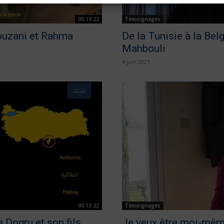
00:19:22
Témoignages
ouzani et Rahma
De la Tunisie à la Bel
Mahbouli
4 juin 2021
00:13:22
Témoignages
e Dogru et son fils
Je veux être moi-même