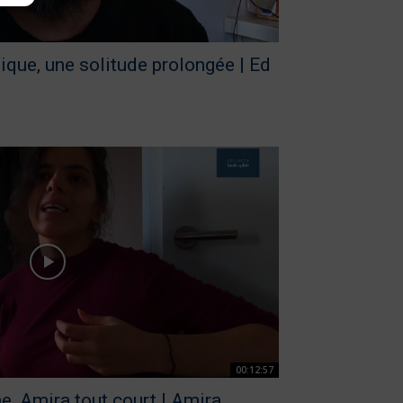
gique, une solitude prolongée | Ed
00:12:57
, Amira tout court | Amira