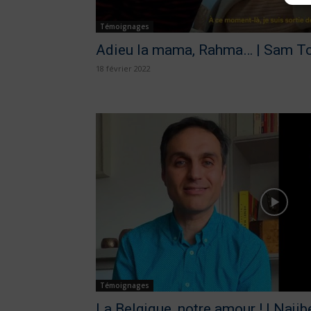
Témoignages
Adieu la mama, Rahma… | Sam T
18 février 2022
Témoignages
La Belgique, notre amour ! | Najib