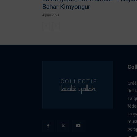
Bahar Kimyongur
4 juin 2021
Col
Créé
l’ini
Laïqu
fédè
croy
musu
pers
enje