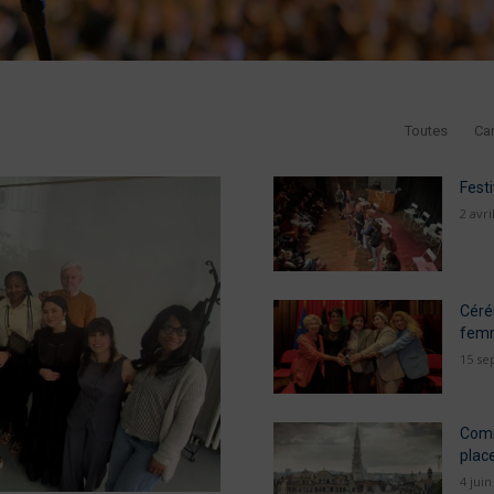
Toutes
Car
Festi
2 avri
Cérém
femm
15 se
Comm
plac
4 juin