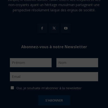
non-croyants ayant un héritage musulman partageant une
perspective résolument laïque des enjeux de société.
Abonnez-vous à notre Newsletter
N
o
m
P
N
*
r
o
E
é
m
m
n
a
o
i
Oui, je souhaite m'abonner à la newsletter
m
l
*
S'ABONNER