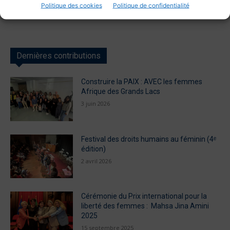
Politique des cookies
Politique de confidentialité
Dernières contributions
Construire la PAIX : AVEC les femmes
Afrique des Grands Lacs
3 juin 2026
Festival des droits humains au féminin (4ᵉ
édition)
2 avril 2026
Cérémonie du Prix international pour la
liberté des femmes : Mahsa Jina Amini
2025
15 septembre 2025